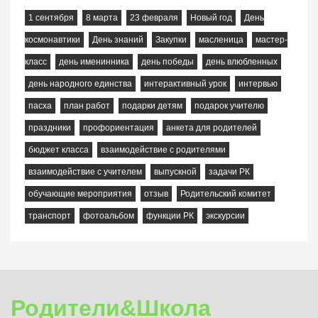
1 сентября
8 марта
23 февраля
Новый год
День
космонавтики
День знаний
Закупки
масленица
мастер-
класс
день именинника
день победы
день влюбленных
день народного единства
интерактивный урок
интервью
пасха
план работ
подарки детям
подарок учителю
праздники
профориентация
анкета для родителей
бюджет класса
взаимодействие с родителями
взаимодействие с учителем
выпускной
задачи РК
обучающие мероприятия
отзыв
Родительский комитет
транспорт
фотоальбом
функции РК
экскурсии
Родители&Школа