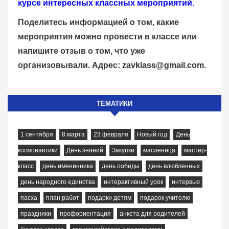
курсе интересных классных мероприятий.
Поделитесь информацией о том, какие
мероприятия можно провести в классе или
напишите отзыв о том, что уже
организовывали. Адрес:
zavklass@gmail.com
.
ТЕМАТИКИ
1 сентября
8 марта
23 февраля
Новый год
День
космонавтики
День знаний
Закупки
масленица
мастер-
класс
день именинника
день победы
день влюбленных
день народного единства
интерактивный урок
интервью
пасха
план работ
подарки детям
подарок учителю
праздники
профориентация
анкета для родителей