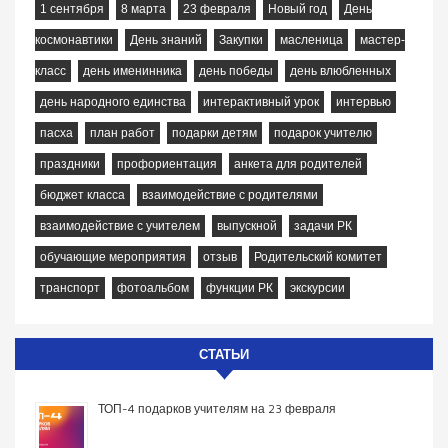
1 сентября
8 марта
23 февраля
Новый год
День
космонавтики
День знаний
Закупки
масленица
мастер-
класс
день именинника
день победы
день влюбленных
день народного единства
интерактивный урок
интервью
пасха
план работ
подарки детям
подарок учителю
праздники
профориентация
анкета для родителей
бюджет класса
взаимодействие с родителями
взаимодействие с учителем
выпускной
задачи РК
обучающие мероприятия
отзыв
Родительский комитет
транспорт
фотоальбом
функции РК
экскурсии
СТАТЬИ
ТОП-4 подарков учителям на 23 февраля