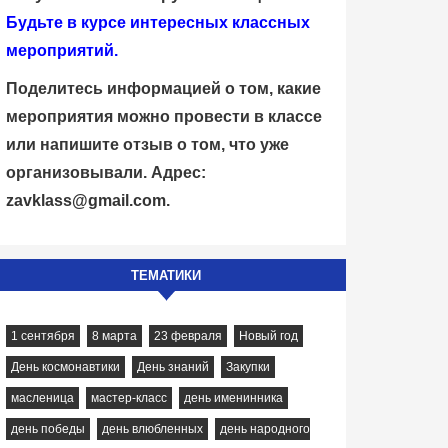
Будьте в курсе интересных классных
мероприятий.
Поделитесь информацией о том, какие
мероприятия можно провести в классе
или напишите отзыв о том, что уже
организовывали. Адрес:
zavklass@gmail.com
.
ТЕМАТИКИ
1 сентября
8 марта
23 февраля
Новый год
День космонавтики
День знаний
Закупки
масленица
мастер-класс
день именинника
день победы
день влюбленных
день народного