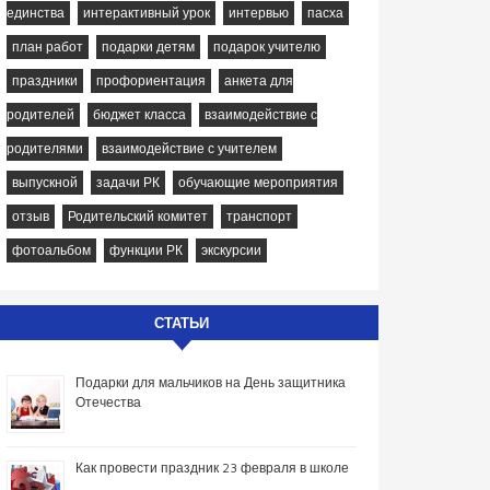
единства
интерактивный урок
интервью
пасха
план работ
подарки детям
подарок учителю
праздники
профориентация
анкета для
родителей
бюджет класса
взаимодействие с
родителями
взаимодействие с учителем
выпускной
задачи РК
обучающие мероприятия
отзыв
Родительский комитет
транспорт
фотоальбом
функции РК
экскурсии
СТАТЬИ
Подарки для мальчиков на День защитника
Отечества
Как провести праздник 23 февраля в школе