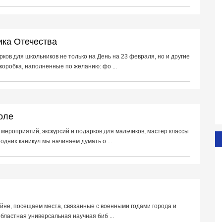
ика Отечества
ков для школьников не только на День на 23 февраля, но и другие
оробка, наполненные по желанию: фо ...
оле
мероприятий, экскурсий и подарков для мальчиков, мастер классы
одних каникул мы начинаем думать о ...
йне, посещаем места, связанные с военными годами города и
бластная универсальная научная биб ...