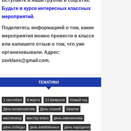
Вступайте в наши группы в соцсетях.
Будьте в курсе интересных классных
мероприятий.
Поделитесь информацией о том, какие
мероприятия можно провести в классе
или напишите отзыв о том, что уже
организовывали. Адрес:
zavklass@gmail.com
.
ТЕМАТИКИ
1 сентября
8 марта
23 февраля
Новый год
День космонавтики
День знаний
Закупки
масленица
мастер-класс
день именинника
день победы
день влюбленных
день народного