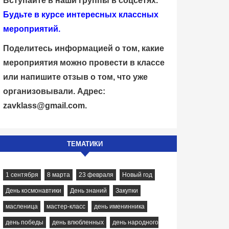
Вступайте в наши группы в соцсетях.
Будьте в курсе интересных классных
мероприятий.
Поделитесь информацией о том, какие
мероприятия можно провести в классе
или напишите отзыв о том, что уже
организовывали. Адрес:
zavklass@gmail.com
.
ТЕМАТИКИ
1 сентября
8 марта
23 февраля
Новый год
День космонавтики
День знаний
Закупки
масленица
мастер-класс
день именинника
день победы
день влюбленных
день народного