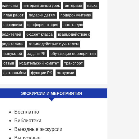
единства
интерактивный урок
интервью
пасха
план работ
подарки детям
подарок учителю
праздники
профориентация
анкета для
родителей
бюджет класса
взаимодействие с
родителями
взаимодействие с учителем
выпускной
задачи РК
обучающие мероприятия
отзыв
Родительский комитет
транспорт
фотоальбом
функции РК
экскурсии
ЭКСКУРСИИ И МЕРОПРИЯТИЯ
Бесплатно
Библиотеки
Выездные экскурсии
Выпускные