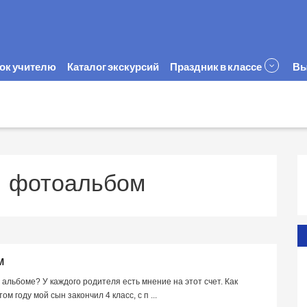
ок учителю
Каталог экскурсий
Праздник в классе
Вы
:
фотоальбом
м
альбоме? У каждого родителя есть мнение на этот счет. Как
м году мой сын закончил 4 класс, с п ...