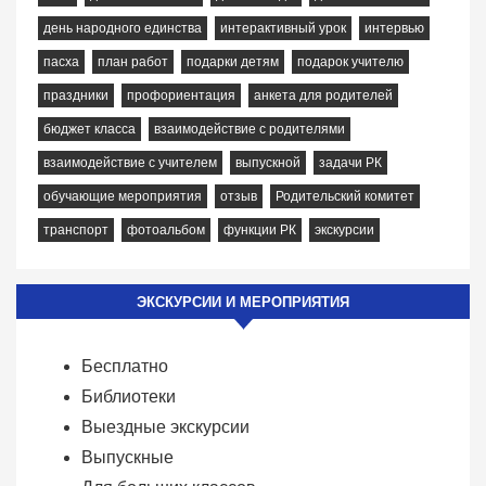
день народного единства
интерактивный урок
интервью
пасха
план работ
подарки детям
подарок учителю
праздники
профориентация
анкета для родителей
бюджет класса
взаимодействие с родителями
взаимодействие с учителем
выпускной
задачи РК
обучающие мероприятия
отзыв
Родительский комитет
транспорт
фотоальбом
функции РК
экскурсии
ЭКСКУРСИИ И МЕРОПРИЯТИЯ
Бесплатно
Библиотеки
Выездные экскурсии
Выпускные