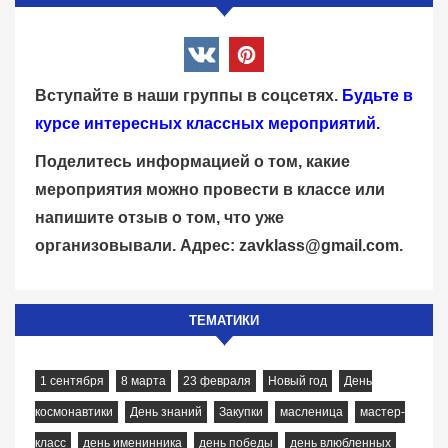
Вступайте в наши группы в соцсетях.
Будьте в
курсе интересных классных мероприятий.
Поделитесь информацией о том, какие
мероприятия можно провести в классе или
напишите отзыв о том, что уже
организовывали. Адрес:
zavklass@gmail.com
.
ТЕМАТИКИ
1 сентября
8 марта
23 февраля
Новый год
День
космонавтики
День знаний
Закупки
масленица
мастер-
класс
день именинника
день победы
день влюбленных