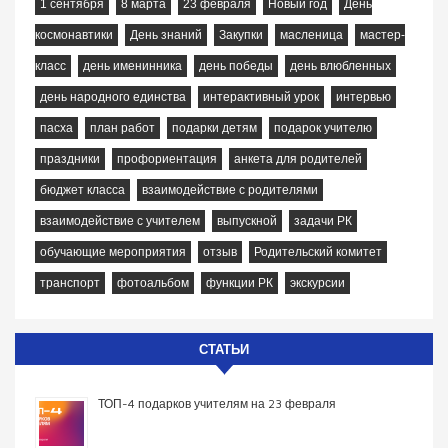
1 сентября
8 марта
23 февраля
Новый год
День
космонавтики
День знаний
Закупки
масленица
мастер-
класс
день именинника
день победы
день влюбленных
день народного единства
интерактивный урок
интервью
пасха
план работ
подарки детям
подарок учителю
праздники
профориентация
анкета для родителей
бюджет класса
взаимодействие с родителями
взаимодействие с учителем
выпускной
задачи РК
обучающие мероприятия
отзыв
Родительский комитет
транспорт
фотоальбом
функции РК
экскурсии
СТАТЬИ
ТОП-4 подарков учителям на 23 февраля