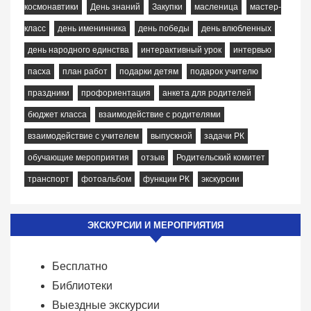
космонавтики
День знаний
Закупки
масленица
мастер-
класс
день именинника
день победы
день влюбленных
день народного единства
интерактивный урок
интервью
пасха
план работ
подарки детям
подарок учителю
праздники
профориентация
анкета для родителей
бюджет класса
взаимодействие с родителями
взаимодействие с учителем
выпускной
задачи РК
обучающие мероприятия
отзыв
Родительский комитет
транспорт
фотоальбом
функции РК
экскурсии
ЭКСКУРСИИ И МЕРОПРИЯТИЯ
Бесплатно
Библиотеки
Выездные экскурсии